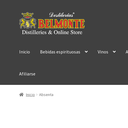
Ir
Ir
a
al
la
contenido
navegación
Inicio
Bebidas espirituosas
Vinos
A
Afiliarse
Inicio
Absenta