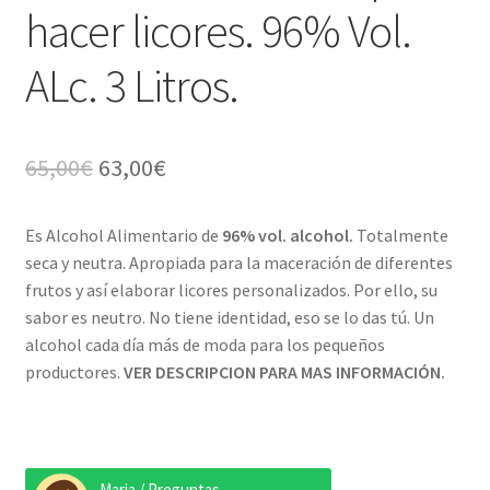
hacer licores. 96% Vol.
ALc. 3 Litros.
El
El
65,00
€
63,00
€
precio
precio
Es Alcohol Alimentario de
96% vol. alcohol.
Totalmente
original
actual
seca y neutra. Apropiada para la maceración de diferentes
era:
es:
frutos y así elaborar licores personalizados. Por ello, su
sabor es neutro. No tiene identidad, eso se lo das tú. Un
65,00€.
63,00€.
alcohol cada día más de moda para los pequeños
productores.
VER DESCRIPCION PARA MAS INFORMACIÓN.
Maria / Preguntas