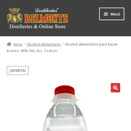
Ir
Ir
Menú
a
al
ndir
la
contenido
navegación
ú
ndir
Inicio
Alcohol Alimentario
Alcohol alimentario para hacer
licores. 96% Vol. ALc. 3 Litros.
ú
ndir
ú
ndir
¡OFERTA!
ú