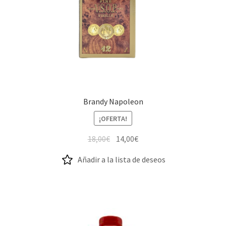
Brandy Napoleon
¡OFERTA!
El
El
18,00
€
14,00
€
precio
precio
Añadir a la lista de deseos
original
actual
era:
es:
18,00€.
14,00€.