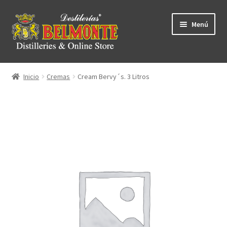
Ir
Ir
Menú
a
al
ndir
la
contenido
navegación
ú
ndir
Inicio
Cremas
Cream Bervy´s. 3 Litros
ú
ndir
ú
ndir
ú