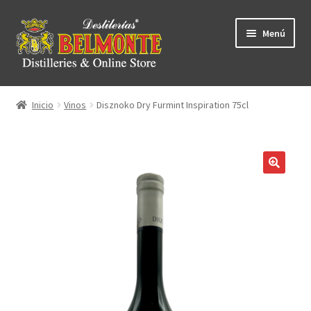
Ir
Ir
Menú
a
al
ndir
la
contenido
navegación
ú
ndir
Inicio
Vinos
Disznoko Dry Furmint Inspiration 75cl
ú
ndir
ú
ndir
ú