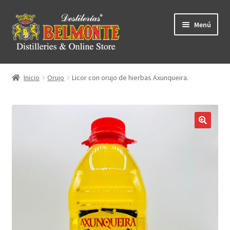
Ir
Ir
Menú
a
al
ndir
la
contenido
navegación
ú
ndir
Inicio
Orujo
Licor con orujo de hierbas Axunqueira.
ú
ndir
ú
ndir
ú