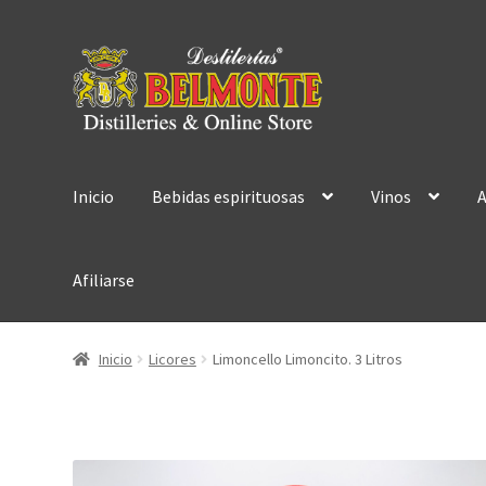
Ir
Ir
a
al
la
contenido
navegación
Inicio
Bebidas espirituosas
Vinos
A
Afiliarse
Inicio
Licores
Limoncello Limoncito. 3 Litros