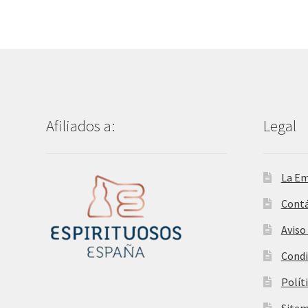
Afiliados a:
Legal
La E
Cont
Aviso
Condi
Polít
Site