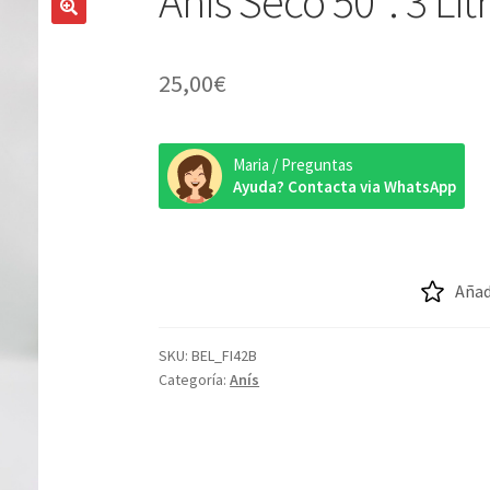
Anís Seco 50º. 3 Lit
25,00
€
Maria / Preguntas
Ayuda? Contacta via WhatsApp
Añad
SKU:
BEL_FI42B
Categoría:
Anís