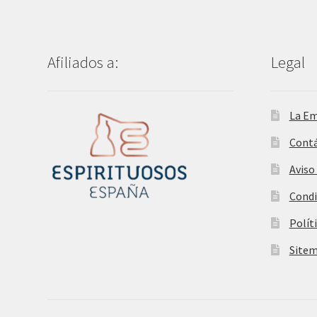
Afiliados a:
Legal
La E
Cont
Aviso
Condi
Polít
Site