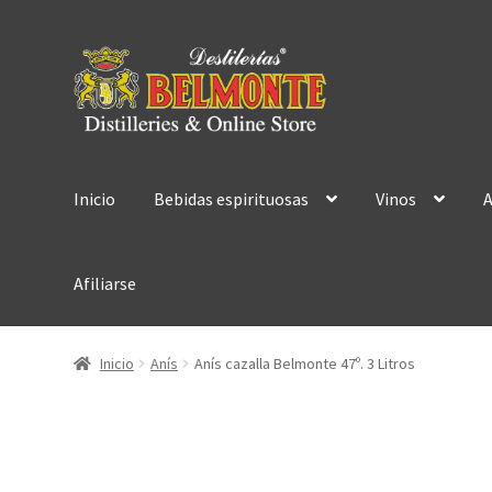
Ir
Ir
a
al
la
contenido
navegación
Inicio
Bebidas espirituosas
Vinos
A
Afiliarse
Inicio
Anís
Anís cazalla Belmonte 47º. 3 Litros