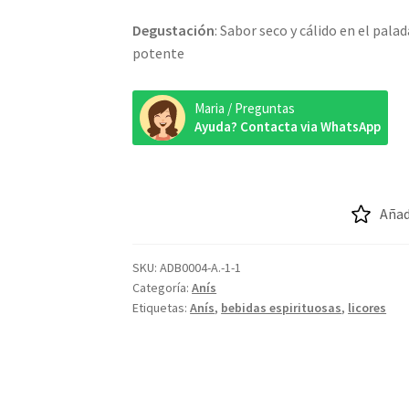
Degustación
: Sabor seco y cálido en el pala
potente
Maria / Preguntas
Ayuda? Contacta via WhatsApp
Añad
SKU:
ADB0004-A.-1-1
Categoría:
Anís
Etiquetas:
Anís
,
bebidas espirituosas
,
licores