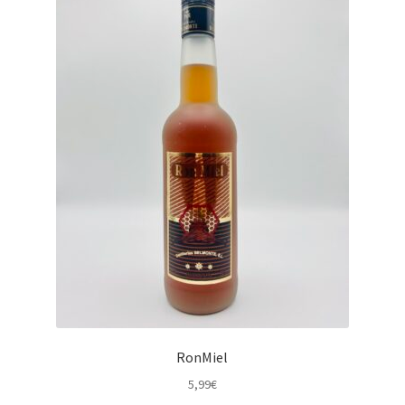
RonMiel
5,99
€