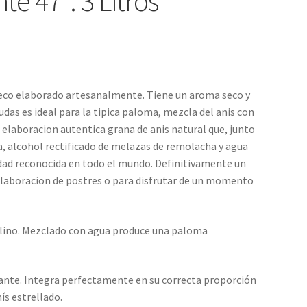
te 47º. 3 Litros
seco elaborado artesanalmente. Tiene un aroma seco y
udas es ideal para la tipica paloma, mezcla del anis con
 elaboracion autentica grana de anis natural que, junto
 alcohol rectificado de melazas de remolacha y agua
idad reconocida en todo el mundo. Definitivamente un
 elaboracion de postres o para disfrutar de un momento
talino. Mezclado con agua produce una paloma
rante. Integra perfectamente en su correcta proporción
ís estrellado.