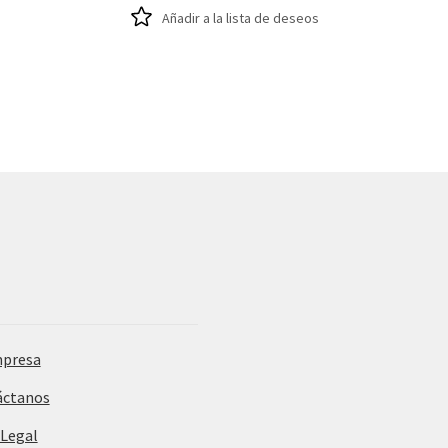
Añadir a la lista de deseos
mpresa
áctanos
 Legal