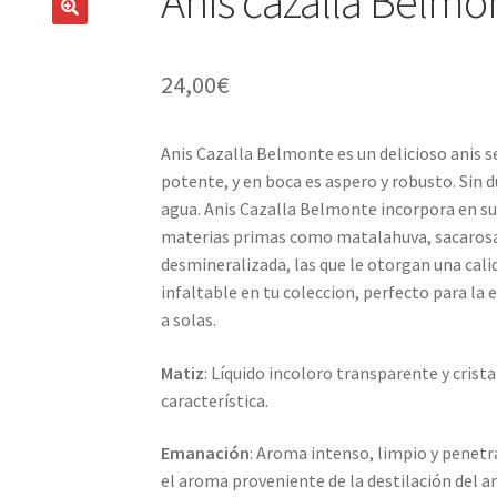
Anís cazalla Belmon
24,00
€
Anis Cazalla Belmonte es un delicioso anis 
potente, y en boca es aspero y robusto. Sin d
agua. Anis Cazalla Belmonte incorpora en su
materias primas como matalahuva, sacarosa,
desmineralizada, las que le otorgan una cal
infaltable en tu coleccion, perfecto para la
a solas.
Matiz
: Líquido incoloro transparente y cris
característica.
Emanación
: Aroma intenso, limpio y penet
el aroma proveniente de la destilación del an