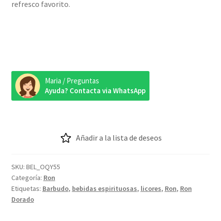
refresco favorito.
Maria / Preguntas
Ayuda? Contacta via WhatsApp
Añadir a la lista de deseos
SKU:
BEL_OQY55
Categoría:
Ron
Etiquetas:
Barbudo
,
bebidas espirituosas
,
licores
,
Ron
,
Ron
Dorado